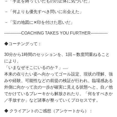
－「手足を縛っていたものの正体に気づいた」
－「何よりも優先すべき問いに出会えた」
－「宝の地図に✕印を付けた思いだ」
-------------COACHING TAKES YOU FURTHER-------------
◆コーチングって：
30分から1時間のセッションを、1回～数度問重ねること
により、
「いまなぜそこにいるのか？」.....
本来の在りたい姿へ向かってゴール設定、現状の理解、強
みや経験、可能性などの前提の検証が行われ、臨場感ある
外側に向かって次の一歩が確実に見える状態へと、自／他
でかけているブレーキから解放されたり、「何をすべきか
／手放すか」など諸事が整っていくプロセスです。
◆ クライアントのご感想（アンケートから）：