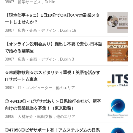
08/07 ,
留学サービス
, Dublin
【現地仕事＋αに】1日10分でOK◎スマホ副業スタ
ートしませんか？
08/07 ,
広告・企画・デザイン
, Dublin 16
【オンライン説明会あり】顔出し不要で安心♪日本語
で始める副業💻
08/07 ,
広告・企画・デザイン
, Dublin 3
☆未経験歓迎☆ホスピタリティ重視！英語を活かす
ITサポート☆東京
08/07 ,
IT・コンピューター
, 他のエリア
◎ 46410◎＜ビザサポあり＞日系旅行会社が、新卒
向けの営業担当を募集！（東京勤務）
08/06 ,
人材紹介・転職支援
, 他のエリア
◎47056◎ビザサポート有！アムステルダムの日系