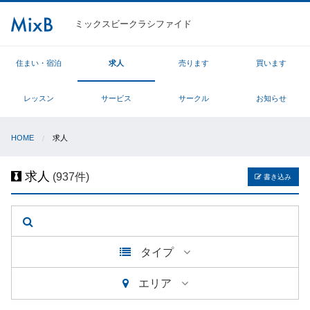
ミックスビークラシファイド
住まい・宿泊
求人
売ります
買います
レッスン
サービス
サークル
お知らせ
HOME
求人
求人
(937件)
書き込み
タイプ
エリア