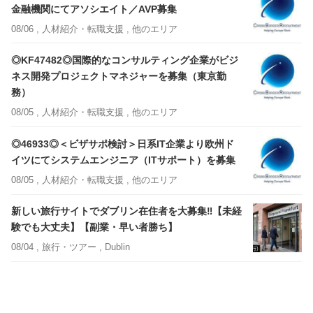
金融機関にてアソシエイト／AVP募集
08/06 ,
人材紹介・転職支援
, 他のエリア
◎KF47482◎国際的なコンサルティング企業がビジ
ネス開発プロジェクトマネジャーを募集（東京勤
務）
08/05 ,
人材紹介・転職支援
, 他のエリア
◎46933◎＜ビザサポ検討＞日系IT企業より欧州ド
イツにてシステムエンジニア（ITサポート）を募集
08/05 ,
人材紹介・転職支援
, 他のエリア
新しい旅行サイトでダブリン在住者を大募集‼【未経
験でも大丈夫】【副業・早い者勝ち】
08/04 ,
旅行・ツアー
, Dublin