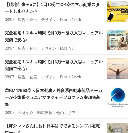
【現地仕事＋αに】1日10分でOK◎スマホ副業スタ
ートしませんか？
08/07 ,
広告・企画・デザイン
, Dublin North
完全在宅！スキマ時間で月3万〜副収入◎マニュアル
完備で安心♪
08/07 ,
広告・企画・デザイン
, Dublin 7
完全在宅！スキマ時間で月3万〜副収入◎マニュアル
完備で安心♪
08/07 ,
広告・企画・デザイン
, Dublin North
◎KM47558◎＜日本勤務＞外資系自動車部品メーカ
ーが技術系ジュニアマネジャープログラム参加者募
集
08/07 ,
人材紹介・転職支援
, 他のエリア
【海外ママさんにも】日本語でできるシンプル在宅
ワーク🍼