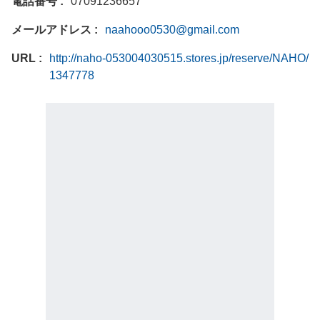
電話番号
07091236657
メールアドレス
naahooo0530@gmail.com
URL
http://naho-053004030515.stores.jp/reserve/NAHO/
1347778