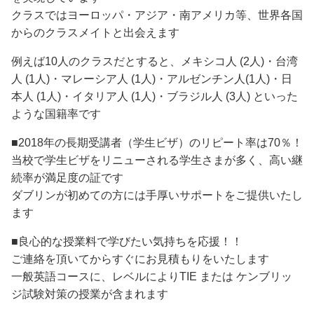
クラスではヨーロッパ・アジア・南アメリカ等、世界各国
からのクラスメイトと出会えます
例えば10人のクラスだとすると、メキシコ人 (2人)・台湾
人 (1人)・マレーシア人 (1人)・アルゼンチン人(1人)・日
本人 (1人)・イタリア人 (1人)・ブラジル人 (3人) といった
ような国籍率です
■2018年の長期受講者（学生ビザ）のリピート率は70％！
当校で学生ビザをリニューされる学生さまが多く、高い継
続率が満足度の証です
ダブリンが初めての方には手厚いサポートをご提供いたし
ます
■良心的な授業料で学びたい気持ちを応援！！
ご連絡を頂いてからすぐにお見積もりをいたします
一般英語コースに、レベルによりTIE または ケンブリッ
ジ試験対策の授業が含まれます