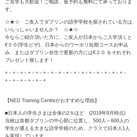
ご見学も大歓迎！ご相談、仮予約も無料にて承っておりま
す。
☆★☆ ご友人でダブリンの語学学校を探されている方は
いらっしゃいませんか？ ☆★☆
今ならご紹介頂いた方に、ご友人が日本からご入学頂くと
€５０(学生ビザ)、日本からのワーホリ短期コースお申込
み、またはダブリン在住で更新の方には€２０ をそれぞれ
プレゼント致します！
+－+－+－+－+－+－+－+－+－+－+－+－+－+－+－+－
+－+－+－+－+－+
【NED Training Centreがおすすめな理由】
■日本人の学生さまは全体の2％ほど (2019年9月時点)
当校は首都ダブリンの中心部に位置し、500人～600人の
学生が通える大きな語学学校のため、クラスで日本人1人
を実現しています