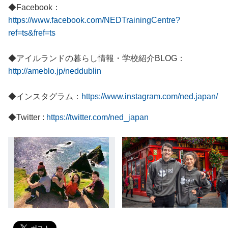
◆Facebook：
https://www.facebook.com/NEDTrainingCentre?
ref=ts&fref=ts
◆アイルランドの暮らし情報・学校紹介BLOG：
http://ameblo.jp/neddublin
◆インスタグラム：
https://www.instagram.com/ned.japan/
◆Twitter :
https://twitter.com/ned_japan