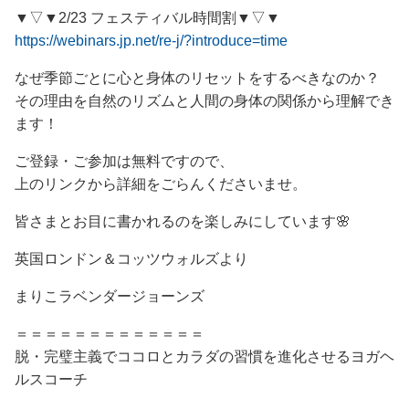
▼▽▼2/23 フェスティバル時間割▼▽▼
https://webinars.jp.net/re-j/?introduce=time
なぜ季節ごとに心と身体のリセットをするべきなのか？
その理由を自然のリズムと人間の身体の関係から理解でき
ます！
ご登録・ご参加は無料ですので、
上のリンクから詳細をごらんくださいませ。
皆さまとお目に書かれるのを楽しみにしています🌸
英国ロンドン＆コッツウォルズより
まりこラベンダージョーンズ
＝＝＝＝＝＝＝＝＝＝＝＝＝
脱・完璧主義でココロとカラダの習慣を進化させるヨガヘ
ルスコーチ