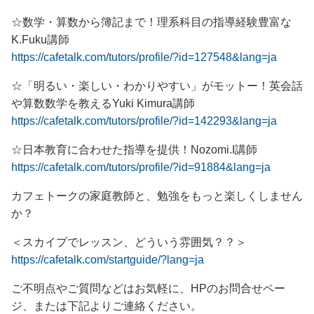
☆数学・算数から簿記まで！理系科目の指導経験豊富な
K.Fuku講師
https://cafetalk.com/tutors/profile/?id=127548&lang=ja
☆「明るい・楽しい・わかりやすい」がモットー！英会話
や算数数学を教えるYuki Kimura講師
https://cafetalk.com/tutors/profile/?id=142293&lang=ja
☆日本教育に合わせた指導を提供！Nozomi.I講師
https://cafetalk.com/tutors/profile/?id=91884&lang=ja
カフェトークの家庭教師と、勉強をもっと楽しくしません
か？
＜スカイプでレッスン、どういう雰囲気？？＞
https://cafetalk.com/startguide/?lang=ja
ご不明点やご質問などはお気軽に、HPのお問合せペー
ジ、または下記よりご連絡ください。